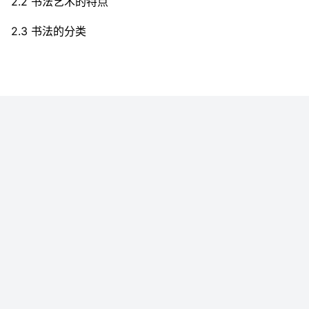
2.2 书法艺术的特点
2.3 书法的分类
2.4 书法书写要求
2.5 楷书书写体验
2.6 书法体验（1-5）
第二周 单元测试
第二周 书法艺术
2.6.1书法体验（6-10）
2.6.2楷书的结构（1-2）
2.6.2楷书的结构（3-5）
2.6.2楷书的结构（6）