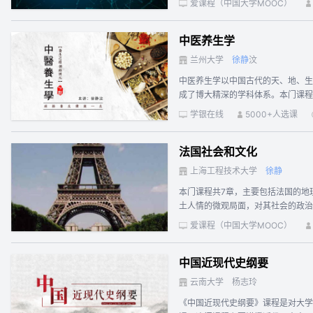
爱课程（中国大学MOOC）
力。 课程共分10章，包括：绪论
制编码等内容。 “通信原理”课程教
中医养生学
概念； 4. 掌握信号设计的基本理
概念及基本方法； 7. 掌握数字通
兰州大学
徐
静
汶
中医养生学以中国古代的天、地、生
成了博大精深的学科体系。本门课程
藏象学说结合生命发展规律来阐述人
学银在线
5000+人选课
境的协调，人的生命活动与自然环境
“审阴施养”为中心，强调生命是一
法国社会和文化
2、中医哲学思想-阴阳学说、五行
生-通过学习四季养生的理论与实践
上海工程技术大学
徐
静
本门课程共7章，主要包括法国的地
土人情的微观局面，对其社会的政治
学，从而保证学生能够在了解法国历
爱课程（中国大学MOOC）
中国近现代史纲要
云南大学
杨志玲
《中国近现代史纲要》课程是对大学