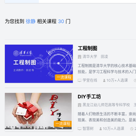
为您找到
徐静
相关课程
30
门
工程制图
清华大学
田凌
工程制图是清华大学的核心技术基础
技能，是学习工程科学与技术的入
一流课程
图方法，轴测图及计算机辅助二维绘
学堂在线
10万+人选课
尺寸标注），标准件、常用件、零件图、装配图的绘制及相关技术要求。 在投影理论的基础
图、仪器绘图与计算机绘图结合在一
DIY手工坊
黑龙江幼儿师范高等专科学校
随着人们物质生活的不断丰富，崇尚
现美、表现美和创造美的能力。是美
一流课程
智慧树
10万+人选课