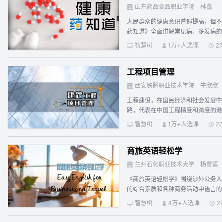
究》课程的线上姊妹课程，我们推出
山东药品食品职业学院
林鑫
得，我们也将根据大家的意见持续更
人民群众的健康意识普遍提高，但不
药知道》全面讲解常见病、多发病的
智慧树
1万+人选课
2
工程项目管理
西安铁路职业技术学院
牛欣欣
工程建设，在国民经济和社会发展中
路，代表在中国工程精度和跨度的港
识、科学的管理方法和技能。 通过
智慧树
1万+人选课
2
容和方法，熟悉各种具体的项目管理
示工程项目管理奥秘，启迪工程管理
商旅英语轻松学
兰州石化职业技术大学
杨雪莲
《商旅英语轻松学》围绕涉外公务人
的综合素质和各种商务活动中语言的
用型强并适用于课程使用的素材，其中
智慧树
4万+人选课
2
学习；分享的素材融趣味性、知识性
图片材料来自网络及公开出版物，为