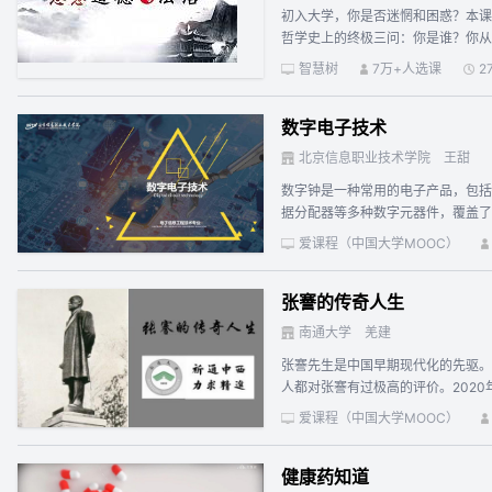
初入大学，你是否迷惘和困惑？本课
工装配贸易第九节 期货交易课程负
哲学史上的终极三问：你是谁？你从
该课程被评为河北省首届高校精品在
心。本课程将让你深刻认识到提升思
成果一等奖，多次获唐山市科技进步
智慧树
7万+人选课
2
性、实践性于一体的思想政治理论课
和独特功能。
数字电子技术
北京信息职业技术学院
王甜
数字钟是一种常用的电子产品，包括
据分配器等多种数字元器件，覆盖了组合电路和时序电路的大部分内容，
也能了解了工作过程的规律，在完成任务的同时掌握了工作方法。 课程立足岗位职业需求培养核心职
爱课程（中国大学MOOC）
开发等工作。
张謇的传奇人生
南通大学
羌建
张謇先生是中国早期现代化的先驱。
人都对张謇有过极高的评价。202
况，称赞张謇是我国民族企业家的楷
爱课程（中国大学MOOC）
对我们有着重要的启迪作用。同时，
益等等数十个领域，可以为有兴趣且
健康药知道
思考、总结。《张謇研究》是南通大