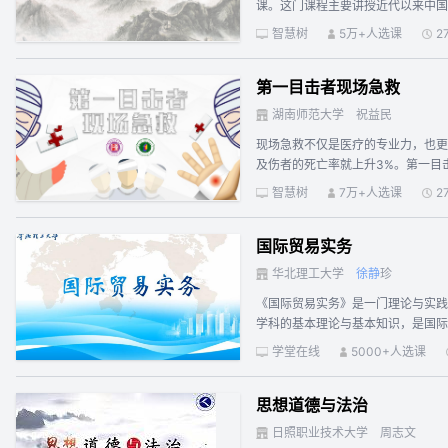
课。这门课程主要讲授近代以来中国
心，其教学重点是，围绕近代以来中
智慧树
5万+人选课
2
别是中国共产党领导的新民主主义革
义、怎样选择了中国共产党、怎样选
第一目击者现场急救
湖南师范大学
祝益民
现场急救不仅是医疗的专业力，也更
及伤者的死亡率就上升3%。第一目
众可知、可学和可用的。目前，发达
智慧树
7万+人选课
2
现场救护能力是一个国家、一个地区
目击现场救护的新理念，推动整个社
国际贸易实务
华北理工大学
徐
静
珍
《国际贸易实务》是一门理论与实践
学科的基本理论与基本知识，是国际
国际贸易惯例，具备操作国际贸易业
学堂在线
5000+人选课
一节 商品的数量第二节 商品的包装
据第三节 装运条款 第五章 国际货
思想道德与法治
掌握第二节 作价办法第三节 计价货
节 合同中的支付条款 第八章检验索
日照职业技术大学
周志文
式与内容 第十章 合同的履行出口合