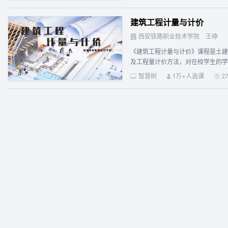
服务流程，进一步提高服务意识和美
感受服务行业独特的美，增强审美意
建筑工程计量与计价
断完善自身道德品质和人格修养。
西安铁路职业技术学院
王峥
《建筑工程计量与计价》课程是土建
及工程量计价方法，对在校学生的学
程凝聚了一支以骨干力量为核心，积
智慧树
1万+人选课
2
筑工程计量与计价》课程的殿堂吧！