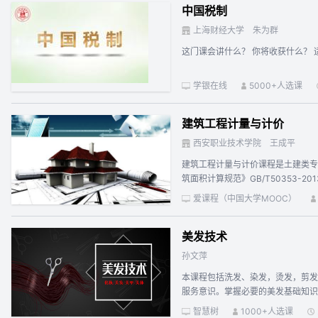
中国税制
上海财经大学
朱为群
这
学银在线
5000+人选课
建筑工程计量与计价
西安职业技术学院
王成平
建筑工程计量与计价课程是土建类专业
筑面积计算规范》GB/T50353
筑工程计量与计价的认知；项目二：
爱课程（中国大学MOOC）
掌握建筑面积的计算规则，具备编制
助。
美发技术
孙文萍
本课程包括洗发、染发，烫发，剪发
服务意识。掌握必要的美发基础知识
美发技术的基本操作规律，并运用到
智慧树
1000+人选课