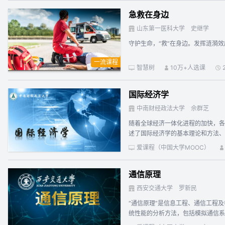
急救在身边
山东第一医科大学
史继学
守护生命，“救”在身边。发挥涟漪
一流课程
智慧树
10万+人选课
国际经济学
中南财经政法大学
佘群芝
随着全球经济一体化进程的加快，各
述了国际经济学的基本理论和方法
重运用微观经济学理论和方法分析国
爱课程（中国大学MOOC）
型、标准贸易理论模型、新贸易理论
宏观经济变量之间的相互关系，集中探讨汇
通信原理
习，可以全面系统地把握国际经济学
认识和分析重大国际经济问题；4.
西安交通大学
罗新民
辑，融会贯通地拓展经济学理论视野
“通信原理”是信息工程、通信工程
统性能的分析方法，包括模拟通信系
源编码及信道编码理论，掌握信号设