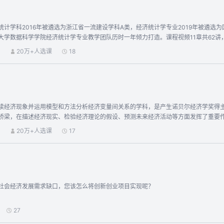
计学科2016年被遴选为浙江省一流建设学科A类，经济统计学专业2019年被遴选为
大学数据科学学院经济统计学专业教学团队历时一年倾力打造。课程视频11章共62讲
式、研讨式等方法进行理论教学，激发学生的自主学习能力；采用项目驱动式和行动
）
20万+人选课
18
合、以赛促教”实现“教-学-研”一体化培养。 本课程首先对统计学的概念、学科性
的常用术语、统计指标与统计指标体系、统计计算工具；再次介绍描述统计学的基本
的测度、指数体系与因素分析、相关与回归分析、时间序列分析、统计综合评价等；
想进行拓展学习等。 课程一共设置了十一章内容，分别是：第一章：统计学基本问
假设检验；第六章：方差分析；第七章：相关回归分析；第八章：时间序列分析；第
读经济现象并运用模型和方法分析经济变量间关系的学科，是产生诺贝尔经济学奖得
 课程教学配套教材：教育部高等学校统计学类专业教学指导委员会推荐用书，《统
现实、检验经济理论的假设、预测未来经济活动等方面发挥了重要作用。 计量经济学课程是普通高等学校本科专业经济学类教学质
课程主要介绍计量经济学的基本理论、方法 和应用，内容包括线性回归分析、计量经济
）
20万+人选课
17
门计量经济学课程(2016年上线)，已于2018年获评国家精品在线开放课程，并于20
生积极的社会效益。
社会经济发展需求缺口，您该怎么将创新创业项目实现呢？
27