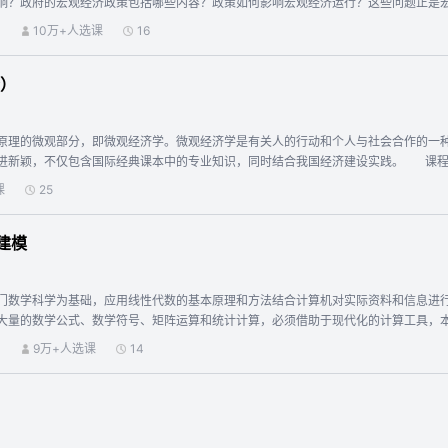
响？政府的宏观经济政策包括哪些内容？政策如何影响宏观经济运行？这些问题正是
以整体经济作为研究对象的经济学，从整体经济视角研究社会资源如何才能得到充分
）
10万+人选课
16
些总量包括国民收入、物价水平、就业、总消费、总投资、政府收支、国际收支、利
收入的决定、改变和长期趋势的经济学。 课程开篇介绍国民收入核算理论，对名义G
）
二章至第四章，分别以产品市场、产品市场和货币市场结合、产品市场与货币市场以
了国民收入的决定和波动，对宏观财政政策和货币政策的效应进行了分析。 第五章
者的短期与长期关系。 第六章研究经济增长。本章以新古典经济增长模型为基础，
原理的微观部分，即微观经济学。微观经济学是有关人的行动和个人与社会合作的一
界。经济全球化是趋势所在。在第七章，我们将引入开放变量，说明开放经济下的宏
经典课本中的专业知识，同时结合我国经济建设实践。 课程内容将特别关注以下问题：经济学如何分析人的有目的的行动；理性人如何
习，将会有利于提升同学们的经济学理论素养，锻炼观察宏观经济现象与事实的能力
选择实现社会的合作共赢；如何衡量资源的有效配置；社会分工和市场竞争如何推动
课
25
之间的边界；政府干预如何影响个体行为和市场的有效运行。 本课程在教学过程中充分运用信息技术手段提升教学效果。授课视频中结合
容生动有趣。 通过学习本门课程，可以帮助你了解你生活的世界，可以用原理来指
建模
的角度来看，本门课程还是进入经济学帝国最初路径,为你学习理论经济学的其他课
加强互动交流，将设置每周固定时间于“讨论区”进行在线交流、互动答疑，由授课老师
中发布通知公告、分享学习推送，充分适应来自不同学习背景学生的学习时间、学习
门数学科学为基础，应用线性代数的基本原理和方法结合计算机对实际资料和信息进
大量的数学公式、数学符号、矩阵运算和统计计算，必须借助于现代化的计算工具，本
开放的软件，它是一个用于统计计算和统计制图的优秀工具。在目前保护知识产权的
）
9万+人选课
14
用教材。由于主要针对本科生和研究生，本书将重点放在了对R的工作原理的解释和模
言的基本统计分析请见作者编写的《数据统计分析级R语言编程》（2014）。在打下
尽可能使用通俗的语言，使读者容易理解而并不失细节。 为使读者掌握本书内容，
数据去实现这些方法。多元分析的应用离不开计算机，本书的案例主要运用迅速兴起的
程团队：王斌会（暨南大学）、侯雅文（暨南大学）、王术（暨南大学） 徐锋（桂林理工大学