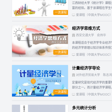
江西财经大学《统计学》课程
院） 二、课程讲解：主讲：王斌会教授 QQ
富的经验。基于该课程在学生
一流课程
频，打造融娱乐性、通俗性和严谨性于一体的MOOC课堂。 课程系统地介绍了统计学的基本思
爱课程（中国大学MOOC
和基本研究方法、统计数据的
案例作为开篇导入，主要内容讲述中引用
经济学思维方式
有内容详实的PPT课件、难
西安交通大学
俞炜华
本课程适合于经济学专业经济学原理（微观部分）和通识类
的经济学原理以知识体系传授
一流课程
力。 本课程包括引论；经济
爱课程（中国大学MOOC
计量经济学导论
对外经济贸易大学
陈志鸿
定量研究是现代经济学的重要
部分之一。而计量经济学课程，也如微观经济学，宏观经济
一流课程
课程建设留下了宝贵经验和优
爱课程（中国大学MOOC
课程，形成了一个完整的体系，为学生们的经济学
MOOC课程。本课程以面向
多元统计分析
系完整的《计量经济学导论》。具体地说，包括三个模块： （一）理论知识模块。包括：经济