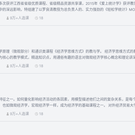
多次获评江西省省级优质课程、省级精品资源共享课，2015年《爱上统计学》获评
：772880927 Email：Rstat@126.com 助教：王术、徐锋、 QQ：1057516734 Emai
中的深远影响，特组建了以罗良清教授为总负责人的、实力强劲的《轻松学统计》MO
（暨伯学院） 三、辅助资料：学习网站： https://www.jdwbh.cn/Rstat 学习博客：https://www.yuque.com/rstat
想、基本方法及其实际应用。本课程共9章59讲，内容涵盖统计的产生和发展、统计的基本概念
）
9万+人选课
18
搜集与整理、统计数据的描述、时间序列分析、统计指数、抽样与参数估计、假设检
的例子也紧贴生活，增强了课程的趣味性和现实感，使学生可以在轻松有趣的氛围下完成该学习。 课程除了制作精
度适中的随堂练习和单元测验、丰富多彩的富媒体资料以及灵活有趣的在线讨论，更能
课程《经济学思维方式》的教与学。 经济学思维方式的教学目标是为学生提供观察真实世界的经济学的独特视角。本课程放弃传统
为核心的教学模式，精选知识点，用通俗有趣的语言对微观经济学核心概念和理论讲
学的基本原理；需求、供给与均衡；经济效率与弹性；征税与补贴；政府管制与市场
）
9万+人选课
18
特征之一。如何量化影响经济活动的各因素，用模型描述他们之间的复杂关系，是每
学一样，成为经济学的基础课程之一。 对外经济贸易大学在90年代就卓有远见地为本科生开设了《计量经济学》课程，前辈教师为
良传统。从2005年开始，又陆续开发了层次较高的适用于经济学荣誉实验班的《计
）
9万+人选课
18
课内学习，建模比赛，论文写作等需要提供了坚实的支持。 基于课程教学团队长期教学经验的累积，我们开发了这门《计量经济学导论》
普通本科生和经济学荣誉学位本科生的《计量经济学》课程为核心，并浓缩加入《时间
数据的特征和计量经济学沿革；一元与多元回归模型的建立，假设，估计和检验；对违反经典假