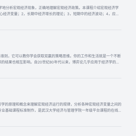
学地分析宏观经济现象，正确地理解宏观经济政策。本课程介绍宏观经济学
心经济变量；2，长期中经济增长的理论；3，短期中的经济波动；4，应对
为准则，它可以教你学会获取双赢的策略思维。你的工作和生活就是一个不断
的结果也相互影响。自20世纪80年代以来，博弈论几乎应用于经济学的所
极其有用的分析工具。博弈论的发展与应用具有非常广阔的空间和强大的生命
，你将会面临一些风险。1970年诺贝尔经济学奖获得者保罗·萨缪尔森
分为九讲，内容包括：认识博弈论，非合作博弈，合作博弈，动态博弈，博弈论的
，其中典型案例的分析不仅解释了理论的体现与应用，而且能够激发你学习与
了适量的习题，以便于你检查自己的学习效果。我们在讲解中将科学性、系统
所学的原理和概念来理解宏观经济运行的规律，分析各种宏观经济变量之间的