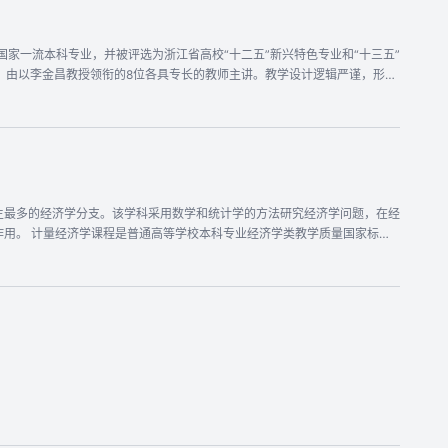
国家一流本科专业，并被评选为浙江省高校“十二五”新兴特色专业和“十三五”
，由以李金昌教授领衔的8位各具专长的教师主讲。教学设计逻辑严谨，形式
引导式等方法组织实践教学，培养学生发现和解决问题的能力；鼓励学生积极
质进行讲述，并介绍统计学的发展简史和应用领域；其次介绍统计学的基本问
内容，包括统计资料的搜集与整理、统计表与统计图、集中趋势的描述、离中
接着介绍了推断统计学的基本内容，包括参数估计、假设检验、方差分析；最
题；第二章：统计资料的收集、整理与显示；第三章：变量分布特征的描述；
九章：统计指数分析；第十章：统计综合评价；第十一章：统计学基本理论与
主最多的经济学分支。该学科采用数学和统计学的方法研究经济学问题，在经
计学》，李金昌主编，高等教育出版社出版。
量国家标准
学模型设定、违背经典假设下的计量经济学模型、计量经济学专题等。 本
20年入选首批国家级一流本科课程。截至2026年6月，本课程已开课十九次，