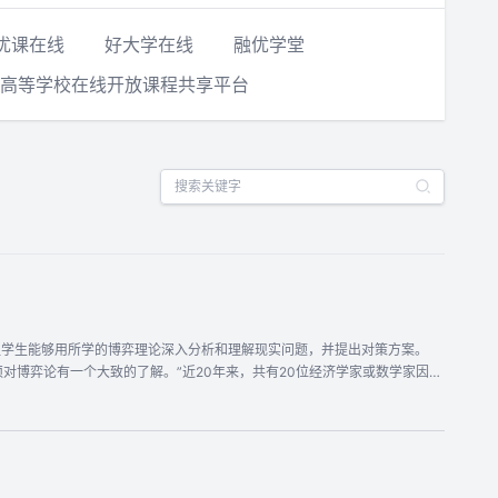
优课在线
好大学在线
融优学堂
高等学校在线开放课程共享平台
让学生能够用所学的博弈理论深入分析和理解现实问题，并提出对策方案。
对博弈论有一个大致的了解。”近20年来，共有20位经济学家或数学家因在
16、2020年）。博弈论已从经济学的分析工具发展成各门社会科学（管理学、政治
理中的具体应用。课程采用多媒体教学工具，互动式、研讨式、实验式教学方
基本概念和定义、了解博弈论的发展历史和发展状况、知道博弈论在社会科学
能够阐述博弈的基本分析方法并将博弈论的知识和方法运用到对现实新情况
网络考试与成绩评定。（2）教学方法：讲授法、课堂讨论法、网络问答法、