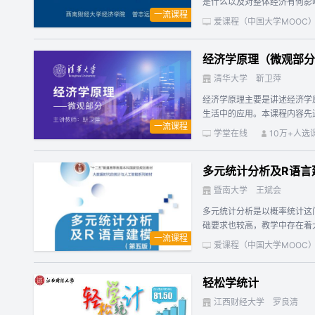
是什么以及对整体经济有何影
一流课程
基础性答案。 宏观经济学是
爱课程（中国大学MOOC
映整体经济的特征和变化。这
济总量的经济学，是关于国民
经济学原理（微观部分
的基础概念进行了预览。 第
和一般的收入决定模型，解释
清华大学
靳卫萍
和通货膨胀联系起来，研究二
经济学原理主要是讲述经济学
影响。 当今世界是开放的世
生活中的应用。本课程内容先进新颖，不仅包含国际
析。 我们相信，通过课程学
一流课程
做选择；市场如何协调个人的
学堂在线
10万+人选
以能改进全人类的幸福和和谐；什么是市场与政府
丰富的图表、动画、案例，内
多元统计分析及R语言
地参与经济生活。从知识进阶
体系。为及时了解学习情况，
暨南大学
王斌会
群交流学习情况，并于微信群
多元统计分析是以概率统计这
础要求也较高，教学中存在着
一流课程
统的一个自由、免费、源代码
爱课程（中国大学MOOC
义。 本书是关于R的一个应
原理是很有必要的，关于R语
轻松学统计
本书将大量配合图表等形式，
们鼓励读者自己利用一些实际
江西财经大学
罗良清
言的实际操作实现过程。 一、课