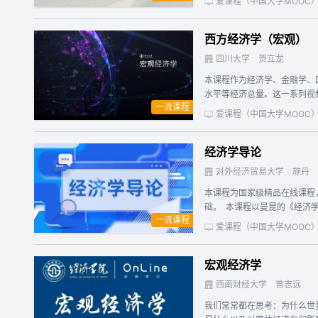
爱课程（中国大学MOOC
程教材《西方经济学》为指引
语的英文学习，有效提高学生
西方经济学（宏观）
四川大学
贺立龙
本课程作为经济学、金融学、
水平等经济总量。这一系列视
一流课程
学、宏观经济政策等主题。通
爱课程（中国大学MOOC
定教材：1.马克思主义理论研
观部分、微观部分），中国人
经济学导论
对外经济贸易大学
施丹
本课程为国家级精品在线课程
础。 本课程以曼昆的《经济
一流课程
影响分析等微观经济学基本理
爱课程（中国大学MOOC
观经济学基本理论，涵盖了经
频。更新后的整个课程内容逻
宏观经济学
西南财经大学
曾志远
我们常常都在思考：为什么世