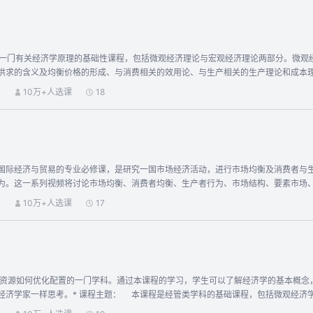
是一门有关经济学原理的基础性课程，包括微观经济理论与宏观经济理论两部分。微观
供求的含义及均衡价格的形成、与消费相关的效用论、与生产相关的生产理论和成本
如何运用经济政策来影响经济。学习内容包括国民经济的循环流转、国内生产总值的
）
10万+人选课
18
原因、抑制通货膨胀的经济政策、经济增长的一般规律等。该课程的主要任务是通过
策，并能够应用所掌握知识分析现实生活中的各种经济问题。
国际经济与贸易的专业必修课，是研究一国市场经济活动，进行市场均衡及消费者与
为。这一系列视频将讨论市场均衡、消费者均衡、生产者行为、市场结构、要素市场
观经济分析的视野与思维，为中高级微观经济学的学习奠定基础。
）
10万+人选课
17
稀缺资源如何优化配置的一门学科。通过本课程的学习，学生可以了解经济学的基本概
经济学家一样思考。* 课程主题： 本课程是经管类学科的基础课程，包括微观经济
为与产业组织、消费者行为理论等内容；宏观部分包括商品和货币市场、AD-AS模型