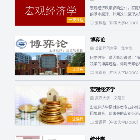
实验法、文献阅读指导法、应用
宏观经济政策影响企业，家庭
的基本原理，并用这些原理来
一流课程
短期波动的财政政策和货币政
爱课程（中国大学MOOC
博弈论
首都师范大学
焦宝聪
阿尔伯特﹒爱因斯坦说过：“
决策的博弈过程，你每天都必
一流课程
有领域，博弈论成功地更新了
爱课程（中国大学MOOC
力。了解博弈论的思想方法，
（Paul Samuelso
宏观经济学
应用等五部分。着重介绍策略
感悟博弈之道的兴趣，进而启
武汉大学
文建东
性与通俗性、趣味性相结合，
宏观经济学是财经类专业必修
因果联系，对未来的宏观经济走势加以预测，对宏观经济政策的影响加以
一流课程
版， 课程每周一上午更新一章
爱课程（中国大学MOOC
统计学