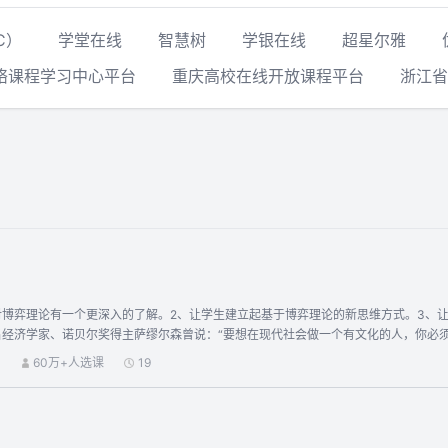
C）
学堂在线
智慧树
学银在线
超星尔雅
络课程学习中心平台
重庆高校在线开放课程平台
浙江省
对博弈理论有一个更深入的了解。2、让学生建立起基于博弈理论的新思维方式。3、
名经济学家、诺贝尔奖得主萨缪尔森曾说：“要想在现代社会做一个有文化的人，你必须
贝尔经济学奖（1994、1996、2001、2005、2007、2012、2014、20
）
60万+人选课
19
分析方法。本课程重点介绍博弈论的基本分析方法及其在社会现象分析、个人事物处
现实问题的能力。2、课程负责人：蒋文华3、课程学习目标（1）能够说出博弈论的
能够区别并解释博弈的不同类型、举例说明不同类型在现实中的具体存在形式。（3）
与教学方法（1）课程形式：现场多媒体教学、网络视频传播、网络在线交流和辅导、