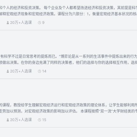
研究法。‍
和个人的经济和投资决策。 每个企业及个人都希望改进经济和投资决策，其前提是科
解释宏观经济现象和宏观经济政策。课程分为六部分：1，衡量宏观经济基本状况的核
策；5，作为宏观经济分析框架的总供给总需求模型；6，开放经济的汇率问题。
）
20万+人选课
9
所有科学不过是日常思考的提炼而已。”博弈论是从一系列的生活事件中提炼出来的行
须做出决策。在你的身边充满了同样的决策者，他们的选择与你的选择相互作用，选择
原有的研究方法。博弈论正在成为经济学、政治学、军事科学、法学、社会学等领域
）
20万+人选课
14
能够让你更客观地审视自己的得与失，在正确的时间里作出正确的决策。如果不懂博弈论
n）说：“要想在现代社会做一个有文化的人，你必须对博弈论有一个大致了解。” 本课程
思维和博弈论方法，对有些理论问题，我们尽量从认识论和方法论的角度来阐述说明
发你的深入思考。针对有些较为复杂的计算，配备了工具软件。我们为各讲精心设计
内容深入浅出，希望对想了解博弈论的你能从本课程中获益。
的课程，教授给学生理解宏观经济运行和宏观经济政策的理论体系，让学生能够利用
评估。 本课程按照“双一流”大学财经类的专业基础课程标准制作，是武汉大学经济与管理学院一年级平台课程的在线
。
）
20万+人选课
15