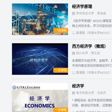
经济学原理
华中农业大学
李谷成
《经济学原理》MOOC课程
格之间的关系。学习内容包括
一流课程
一个国家整体经济运行及政府
爱课程（中国大学MOOC
应用、失业与通货膨胀的形成
活动的基本规律及基本经济政
西方经济学（微观）
四川大学
贺立龙
本课程作为经济学、金融学、
市场均衡及背后的微观经济行
一流课程
济运行的本质与规律，形成微
爱课程（中国大学MOOC
经济学
电子科技大学
马永开
* 课程目标 经济学是研究
问题、解读经济政策，试图像
一流课程
学、公共部门经济学、厂商行