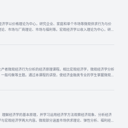
经济学以价格理论为中心，研究企业、家庭和单个市场等微观供求行为与价
理论、市场与厂商理论、市场与福利等。宏观经济学以收入理论为中心，研究
概念及基本核算方法、均衡国民收入的决定与乘数论、宏观经济政策工具及其
对经济学基本原理和基本分析方法的介绍，使学员们初步了解和掌握市场经济
生产者微观经济行为分析的经济原理课程。相比宏观经济学，微观经济学分析
、一般均衡等主题。通过本课程的讲授，使经济金融类专业的学生掌握微观经
念，理解经济学的基本原理，并学习运用经济学方法观察经济现象、分析经济
学与宏观经济学两大内容。微观部分涵盖市场供求理论、弹性分析、福利经济
、经济波动与增长以及开放经济等内容。* 课程特点 本课程的特点是以马工