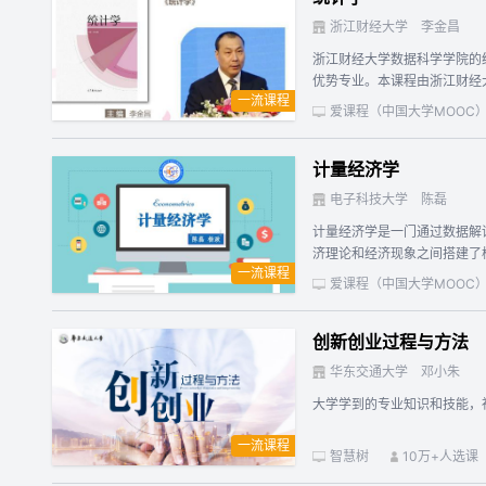
浙江财经大学
李金昌
浙江财经大学数据科学学院的统
优势专业。本课程由浙江财经
一流课程
多样，课程采用启发式、案例
爱课程（中国大学MOOC
参加各类学科竞赛，“赛教结
题，包括数据的类型、统计学
计量经济学
趋势的描述、分布偏态与峰度
后对统计学基本理论与统计思
电子科技大学
陈磊
第四章：抽样估计；第五章：
计量经济学是一门通过数据解
统计思想解读（拓展学习）。
济理论和经济现象之间搭建了桥梁，在描述经济
一流课程
指定的专业基础课程之一。本
爱课程（中国大学MOOC
课程是中国大学MOOC平台首
累计选课人次达二十余万，产
创新创业过程与方法
华东交通大学
邓小朱
大学学到的专业知识和技能，
一流课程
智慧树
10万+人选课