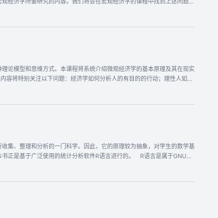
宏观经济学所要研究的内容。我们将会在宏观经济学的课程中找到上述问题的
利用。经济增长和经济波动是宏观经济学的特色内容。 宏观经济学用总量反
率和汇率等等。其中，国民收入是最为核心的总量，所以宏观经济学是关于经
DP和实际GDP进行区分，深入分析了物价指数的核算问题，并对劳动市场
及劳动市场的结合为基础，构建了简单的收入决定模型、扩大的收入决定模型
是上述模型的扩展。在分别分析了失业和通货膨胀的成因、影响之后，将失业
介绍经济稳态增长的条件，解释技术进步、储蓄变化和人口变化对经济增长的
种理论模型和思维方式。本课程将系统介绍微观经济学的基本原理及其在现实
观经济均衡条件，并对开放经济下一国的宏观经济政策效应进行了初步分
，对未来的学习与工作都大有裨益。
技术进步和创新；企业家如何发现市场和推动经济增长；国际贸易和全球化何
导自己的经济实践，启发自身对经济现象进行分析和判断，从而让你更精明
程打下一个扎实的基础。 本课程以学生学习为中心，构建了完备的教学环节
亲自与同学们答疑互动。同时，本课程设置有“学习微信群”，邀请同学们进
习惯。
行收集、整理和分析的一门科学。因此，它的原理较为抽象，对学生的数学基
书正是基于广泛使用的统计分析软件R语言进行的。 R语言是属于GNU系
大环境下，开发和利用R语言将对我国的统计事业具有非常重大的现实意
型建立上。R语言涉及广泛，因此对于学生来讲，了解和掌握一些基本概念及
扎实的基础后，进行更深入的学习将会变得轻松许多。本着深入浅出的宗旨，
又考虑到这门课程的应用性和实践性，每章都给出一些简单的思考与练习。我
R语言实现。本书一个显著的特点是在每种方法后结合实例概要介绍了R语
）、何志锋（广东金融学院）、 颜斌（湖南第一师范学