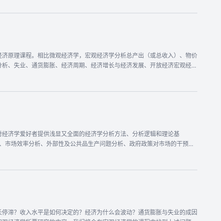
英文PPT、英文单元测验及英文期末考试相结合，通过强化对经济学专业术
经济原理课程。相比微观经济学，宏观经济学分析总产出（或总收入）、物价
分析、失业、通货膨胀、经济周期、经济增长与经济发展、开放经济宏观经济
观经济分析的视野与思维，为中高级宏观经济学的学习奠定基础。课程统一指
出版社：人民出版社，2018年1月;2. 高鸿业主编：《西方经济学》（宏
对经济学爱好者提供浅显又全面的经济学分析方法、分析逻辑和理论基
论、市场效率分析、外部性及公共品生产问题分析、政府政策对市场的干预及
给与物价水平、宏观经济波动的决定因素及宏观经济政策对总需求的影响等宏
安排，更新了全部课程视频，从第12期课程开始，采用最新录制的课程视
供了一门质量更高的经济学入门课程。
长停滞？收入水平是如何决定的？经济为什么会波动？通货膨胀与失业的成因