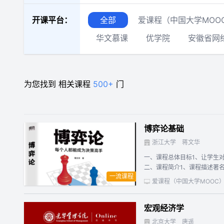
开课平台：
全部
爱课程（中国大学MOO
华文慕课
优学院
安徽省网
为您找到
相关课程
500+
门
博弈论基础
浙江大学
蒋文华
一、课程总体目标1、让学生
二、课程简介1、课程描述著
一流课程
博弈论及相关领域的贡献而获得诺
爱课程（中国大学MOOC
学、法学、社会学等）的重要
式，重点提升学生研究和解决
宏观经济学
各个领域的广泛应用。（2）
的解释与说明。4、课程形式
北京大学
唐遥