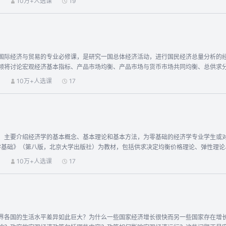
）
10万+人选课
19
，按照曼昆《经济学原理》逻辑展开教学内容。课程采用双语教学模式，将中文讲授和
的英文文献阅读能力。
国际经济与贸易的专业必修课，是研究一国总体经济活动，进行国民经济总量分析的
频将讨论宏观经济基本指标、产品市场均衡、产品市场与货币市场共同均衡、总供求
过本课程的讲授，使经济金融类专业的学生掌握宏观经济运行的本质与规律，形成宏
）
10万+人选课
17
究和理论建设重点教材，西方经济学编写组：《西方经济学》（上下册），北京：高等教育
民大学出版社
，主要介绍经济学的基本概念、基本理论和基本方法，为零基础的经济学专业学生或
学基础》（第八版，北京大学出版社）为教材，包括供求决定均衡价格理论、弹性理
论，也包括国民收入的衡量、国民收入增长的决定因素、可贷资金市场均衡、货币供
）
10万+人选课
17
济学的主要范畴。 2024年，主讲教师根据上线后11期的开课情况，重新调整了章节
辑更加清晰，章节安排更加合理，讲解更为流畅，视频制作也更加精湛，为同学们提
界各国的生活水平差异如此巨大？为什么一些国家经济增长很快而另一些国家存在增