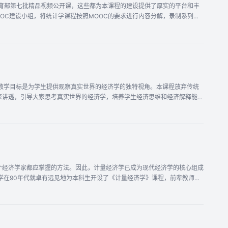
教育部第七批精品视频公开课，这些都为本课程的建设提供了厚实的平台和丰
l: shuwangjnu@126.com 学生助教：宁果果、赵铭斐
OC建设小组，将统计学课程按照MOOC的要求进行内容分解，录制系列视
验、相关与回归分析等内容。课程内容设置去繁就简，以生动的生活场景动画
美、内容轻松的视频授课外，还配
基于大数据分析精准地为学生推送相关课程资源，帮助提高学习效率。
深讲透，引导大家思考真实世界的经济学，培养学生经济思维和经济解释能
还击；企业与企业家；市场结构与定价；信息和不对称信息十个部分。
个经济学家都应掌握的方法。因此，计量经济学已成为现代经济学的核心组成
量经济学》，以及更为专精的《时间序列分析》，《微观计量经济学》等后续
序列分析》，《微观计量经济学》等后续课程的部分内容，构成一门内容体